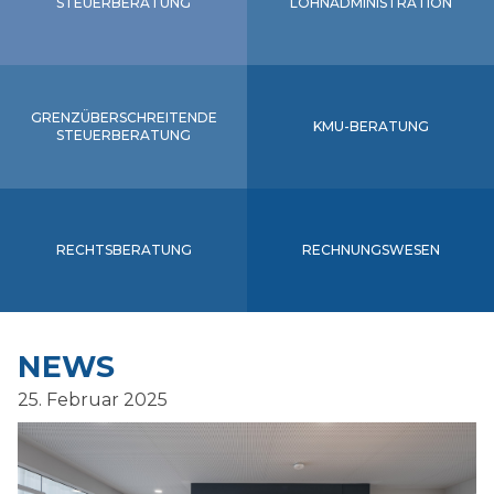
STEU­ER­BE­RA­TUNG
LOHN­AD­MI­NIS­TRA­TI­ON
Rechnungswesen
GRENZ­ÜBER­SCHREI­TEN­DE
KMU-BERATUNG
STEU­ER­BE­RA­TUNG
RECHTSBERATUNG
RECHNUNGSWESEN
NEWS
25. Februar 2025