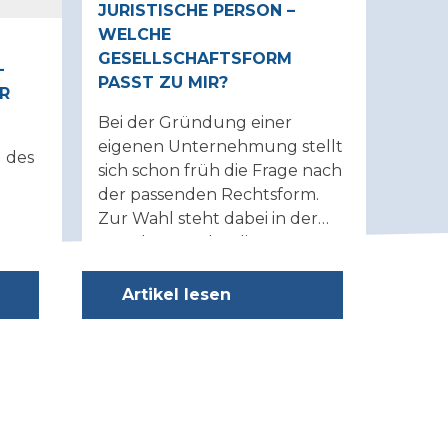
JURISTISCHE PERSON –
(AHV 
WELCHE
angen
GESELLSCHAFTSFORM
Mehr
–
PASST ZU MIR?
vorau
R
01.01
Bei der Gründung einer
eigenen Unternehmung stellt
 des
sich schon früh die Frage nach
der passenden Rechtsform.
Zur Wahl steht dabei in der
Regel entweder die
Einzelfirma oder eine
juristische Person wie die AG
Artikel lesen
bzw. die GmbH.