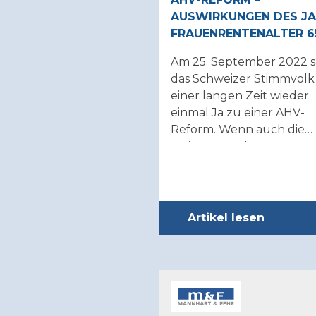
Grenzüberschreitende Steuerberatung
Fachspezifische Informationen
AUSWIRKUNGEN DES J
KMU-Beratung
Follow up
FRAU­EN­REN­TEN­AL­TER 6
Rechtsberatung
Rechnungswesen
Am 25. September 2022 
das Schweizer Stimmvolk
einer langen Zeit wieder
einmal Ja zu einer AHV-
Reform. Wenn auch die
Meinungen dazu
auseinandergehen, haben
uns mit den Konse-
quenzenauseinanderzuse
Die Reform tritt voraussic
Artikel lesen
auf 2024 in Kraft und hat
wichtige Folgen für alle
Frauen und zukünftigen
Pensionierten.