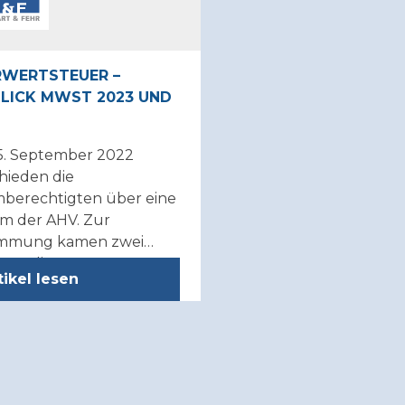
WERTSTEUER –
LICK MWST 2023 UND
5. September 2022
hieden die
berechtigten über eine
m der AHV. Zur
immung kamen zwei
gen: die
tikel lesen
zfinanzierung der AHV
 eine Erhöhung der
ertsteuer und eine
zesänderung der Alters-
rlassenenversicherung