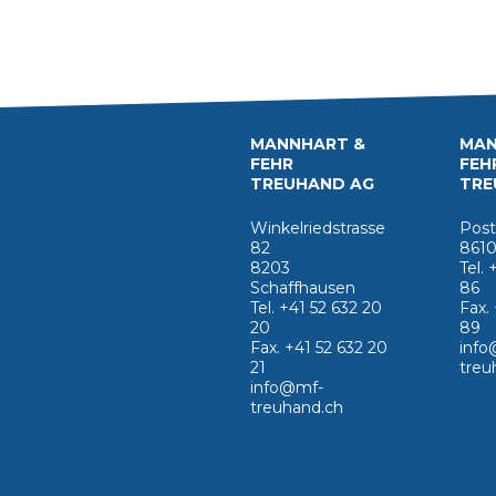
MANNHART &
MAN
FEHR
FEH
TREUHAND AG
TRE
Winkelriedstrasse
Post
82
8610
8203
Tel.
Schaffhausen
86
Tel. +41 52 632 20
Fax.
20
89
Fax. +41 52 632 20
info
21
treu
info@mf-
treuhand.ch