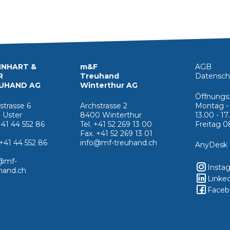
NHART &
m&F
AGB
R
Treuhand
Datensch
UHAND AG
Winterthur AG
Öffnungs
strasse 6
Archstrasse 2
Montag - 
 Uster
8400 Winterthur
13.00 - 17
 +41 44 552 86
Tel. +41 52 269 13 00
Freitag 08
Fax. +41 52 269 13 01
 +41 44 552 86
info@mf-treuhand.ch
AnyDesk
@mf-
Insta
hand.ch
Linke
Faceb