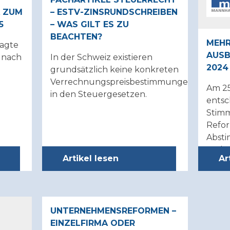
A ZUM
– ESTV-ZINSRUNDSCHREIBEN
5
– WAS GILT ES ZU
BEACHTEN?
MEHR
sagte
AUSB
 nach
In der Schweiz existieren
2024
grundsätzlich keine konkreten
Verrechnungspreisbestimmungen
Am 2
in den Steuergesetzen.
entsc
Stimm
 wir
Refor
Abst
tzen.
Vorla
htlich
Artikel lesen
Ar
Zusat
durch
Mehrw
Geset
UNTERNEHMENSREFORMEN –
und
EINZELFIRMA ODER
Hinte