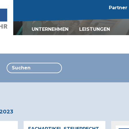
Partner
UNTERNEHMEN
LEISTUNGEN
Kontakt
Mandatsleiter
Buchführung
Fachteam
Wirtschaftsprüfung
Karriere
Steuerberatung
Lohnadministration
Grenzüberschreiten
Steuerberatung
KMU-Beratung
Rechtsberatung
Rechnungswesen
2023
FACHARTIKEL STEUERRECHT