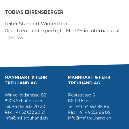
TOBIAS EHRENSBERGER
Leiter Standort Winterthur
Dipl. Treuhandexperte, LL.M. UZH in International
Tax Law
MANNHART & FEHR
MANNHART & FEHR
TREUHAND AG
TREUHAND AG
Winkelriedstrasse 82
Poststrasse 6
8203 Schaffhausen
8610 Uster
Tel. +41 52 632 20 20
Tel. +41 44 552 86 86
Fax. +41 52 632 20 21
Fax. +41 44 552 86 89
info@mf-treuhand.ch
info@mf-treuhand.ch